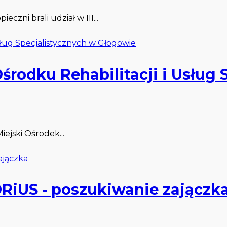
zni brali udział w III...
środku Rehabilitacji i Usług 
iejski Ośrodek...
iUS - poszukiwanie zajączk